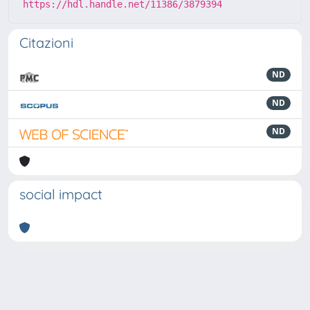
https://hdl.handle.net/11386/3879394
Citazioni
ND
ND
ND
social impact