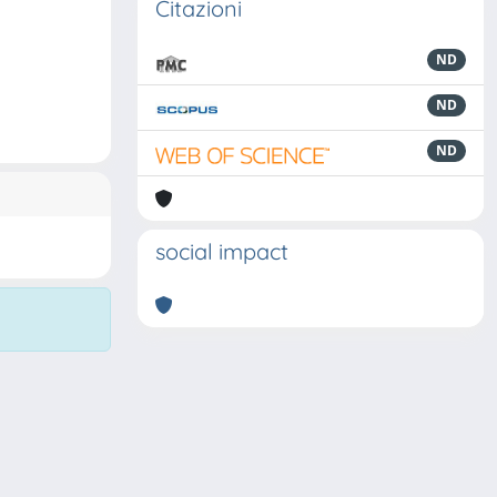
Citazioni
ND
ND
ND
social impact