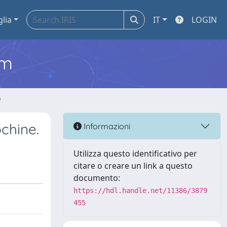
glia
IT
LOGIN
em
o
ochine.
Informazioni
Utilizza questo identificativo per
citare o creare un link a questo
documento:
https://hdl.handle.net/11386/3879
455