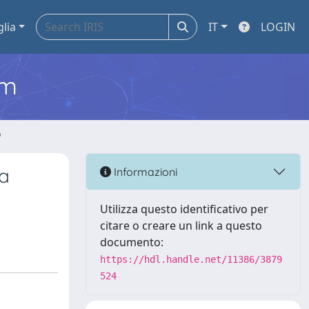
glia
IT
LOGIN
em
o
la
Informazioni
Utilizza questo identificativo per
citare o creare un link a questo
documento:
https://hdl.handle.net/11386/3879
524