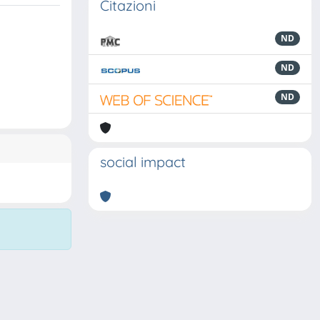
Citazioni
ND
ND
ND
social impact