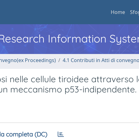
Home
Sfo
l Research Information Syst
convegno(ex Proceedings)
4.1 Contributi in Atti di convegn
i nelle cellule tiroidee attraverso 
on un meccanismo p53-indipendente.
a completa (DC)