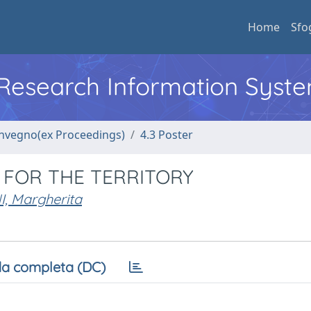
Home
Sfo
l Research Information Syst
convegno(ex Proceedings)
4.3 Poster
 FOR THE TERRITORY
I, Margherita
a completa (DC)