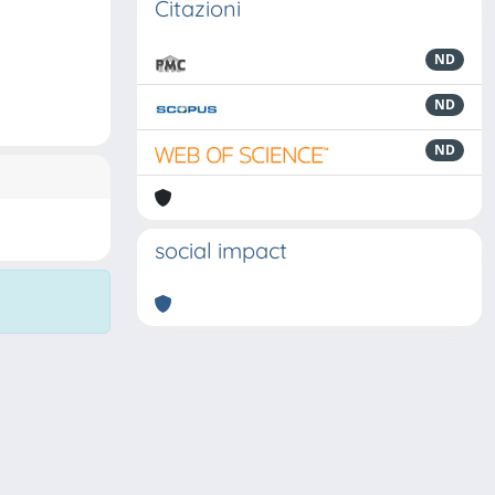
Citazioni
ND
ND
ND
social impact