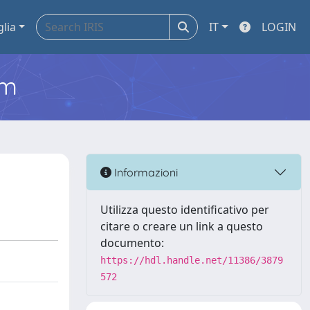
glia
IT
LOGIN
em
Informazioni
Utilizza questo identificativo per
citare o creare un link a questo
documento:
https://hdl.handle.net/11386/3879
572