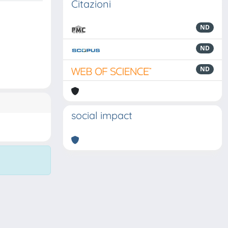
Citazioni
ND
ND
ND
social impact