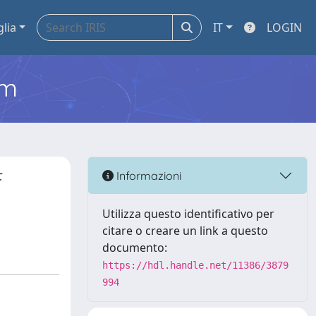
glia
IT
LOGIN
em
F
Informazioni
Utilizza questo identificativo per
citare o creare un link a questo
documento:
https://hdl.handle.net/11386/3879
994