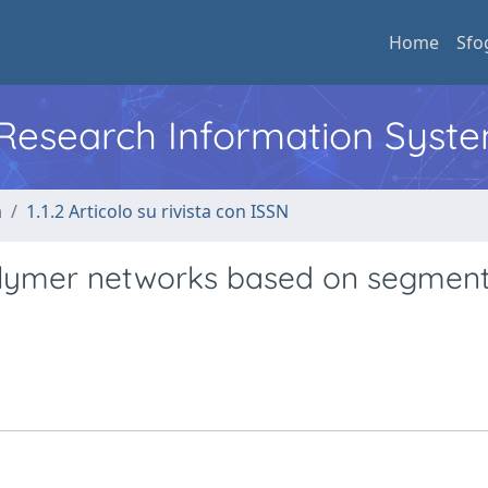
Home
Sfo
l Research Information Syst
a
1.1.2 Articolo su rivista con ISSN
 polymer networks based on segmen