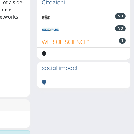
Citazioni
 of a side-
whose
networks
ND
ND
1
social impact