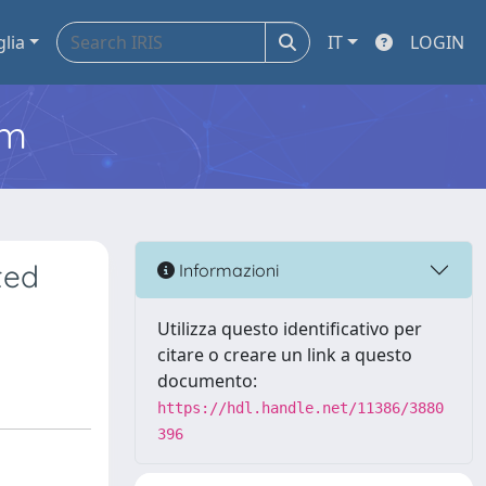
glia
IT
LOGIN
em
ted
Informazioni
Utilizza questo identificativo per
citare o creare un link a questo
documento:
https://hdl.handle.net/11386/3880
396