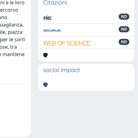
Citazioni
ni e le loro
percorso
cono
ND
uaglianza,
ND
le, piazza
er le sorti
ND
ose, tra
che mantiene
social impact