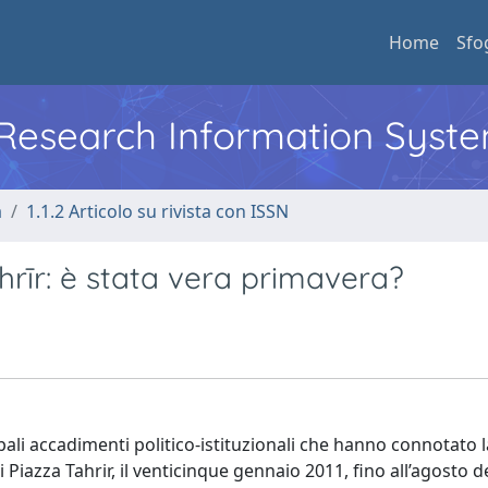
Home
Sfo
l Research Information Syst
a
1.1.2 Articolo su rivista con ISSN
hrīr: è stata vera primavera?
pali accadimenti politico-istituzionali che hanno connotato l
i Piazza Tahrir, il venticinque gennaio 2011, fino all’agosto de