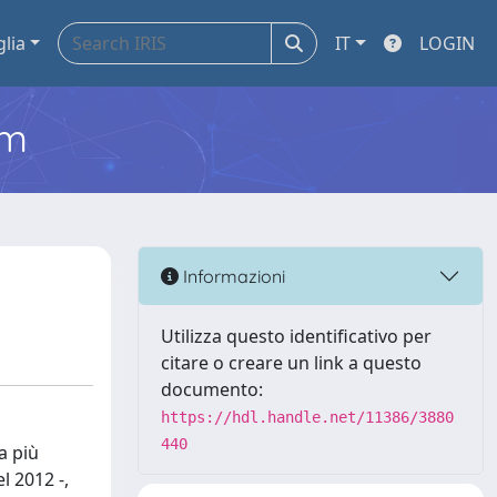
glia
IT
LOGIN
em
Informazioni
Utilizza questo identificativo per
citare o creare un link a questo
documento:
https://hdl.handle.net/11386/3880
440
a più
l 2012 -,