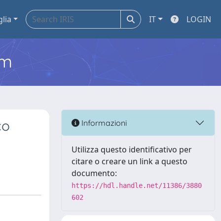
glia
IT
LOGIN
em
co
Informazioni
Utilizza questo identificativo per
citare o creare un link a questo
documento:
https://hdl.handle.net/11386/3880
602