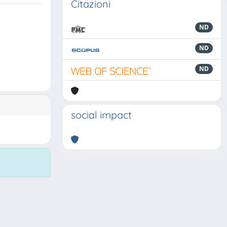
Citazioni
ND
ND
ND
social impact