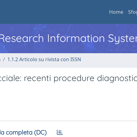
Home
Sfo
l Research Information Syst
a
1.1.2 Articolo su rivista con ISSN
cciale: recenti procedure diagnosti
a completa (DC)