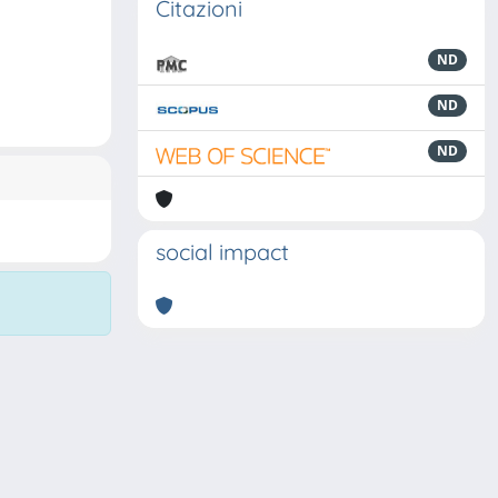
Citazioni
ND
ND
ND
social impact