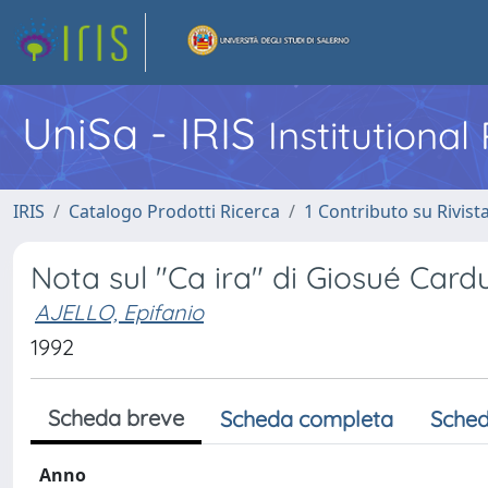
UniSa - IRIS
Institutiona
IRIS
Catalogo Prodotti Ricerca
1 Contributo su Rivist
Nota sul "Ca ira" di Giosué Card
AJELLO, Epifanio
1992
Scheda breve
Scheda completa
Sched
Anno