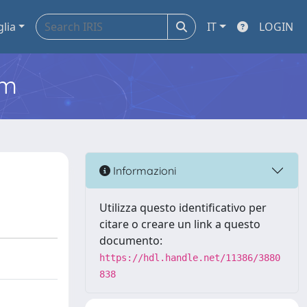
glia
IT
LOGIN
em
Informazioni
Utilizza questo identificativo per
citare o creare un link a questo
documento:
https://hdl.handle.net/11386/3880
838