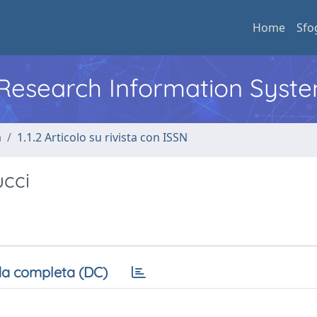
Home
Sfo
l Research Information Syst
a
1.1.2 Articolo su rivista con ISSN
ucci
a completa (DC)