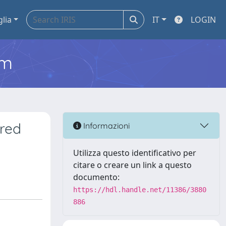
glia
IT
LOGIN
em
 red
Informazioni
Utilizza questo identificativo per
citare o creare un link a questo
documento:
https://hdl.handle.net/11386/3880
886