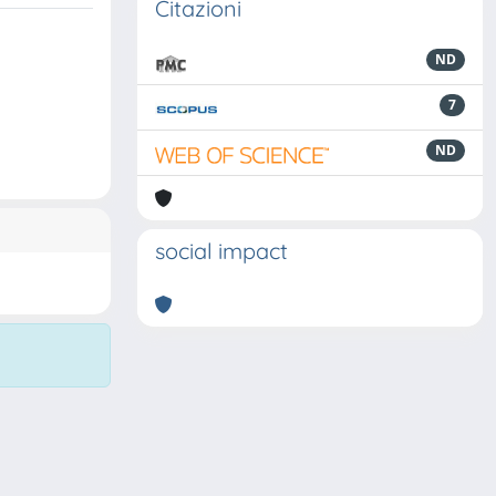
Citazioni
ND
7
ND
social impact