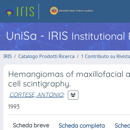
UniSa - IRIS
Institutiona
IRIS
Catalogo Prodotti Ricerca
1 Contributo su Rivist
Hemangiomas of maxillofacial a
cell scintigraphy.
CORTESE, ANTONIO
;
1993
Scheda breve
Scheda completa
Sched