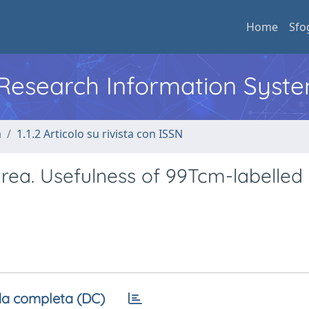
Home
Sfo
l Research Information Syst
a
1.1.2 Articolo su rivista con ISSN
rea. Usefulness of 99Tcm-labelled
a completa (DC)