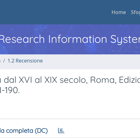
Home
Sfo
l Research Information Syst
a
1.2 Recensione
 dal XVI al XIX secolo, Roma, Edizio
I-190.
a completa (DC)