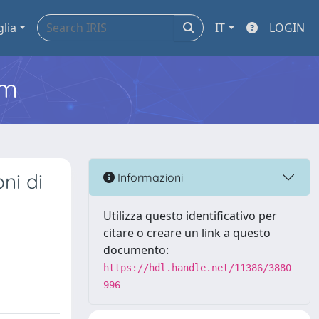
glia
IT
LOGIN
em
ni di
Informazioni
Utilizza questo identificativo per
citare o creare un link a questo
documento:
https://hdl.handle.net/11386/3880
996