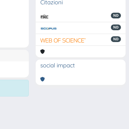
Citazioni
ND
ND
ND
social impact