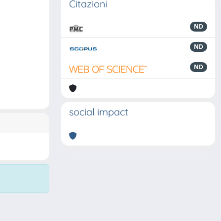
Citazioni
ND
ND
ND
social impact