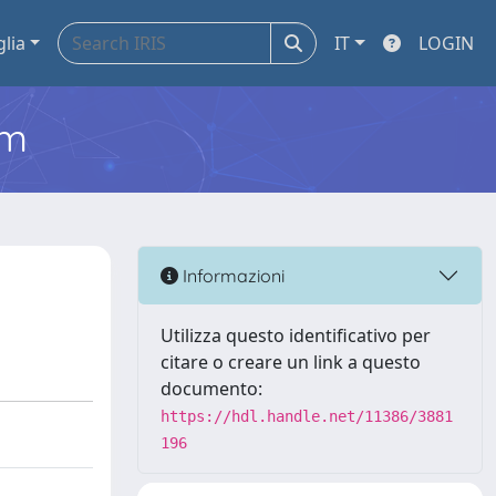
glia
IT
LOGIN
em
Informazioni
Utilizza questo identificativo per
citare o creare un link a questo
documento:
https://hdl.handle.net/11386/3881
196