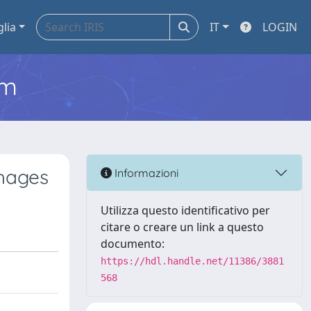
glia
IT
LOGIN
em
hages
Informazioni
Utilizza questo identificativo per
citare o creare un link a questo
documento:
https://hdl.handle.net/11386/3881
568