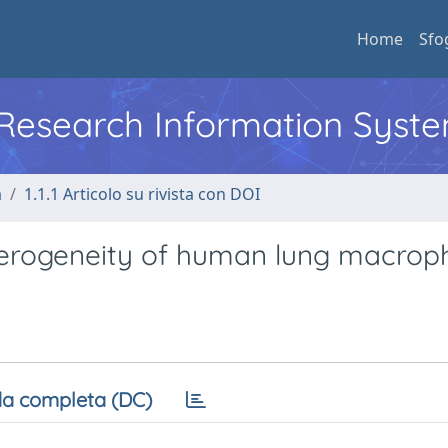
Home
Sfo
l Research Information Syst
a
1.1.1 Articolo su rivista con DOI
terogeneity of human lung macrop
a completa (DC)