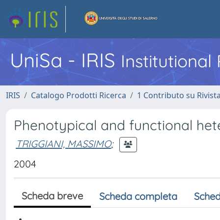
UniSa - IRIS
Institutiona
IRIS
Catalogo Prodotti Ricerca
1 Contributo su Rivist
Phenotypical and functional he
TRIGGIANI, MASSIMO
;
2004
Scheda breve
Scheda completa
Sched