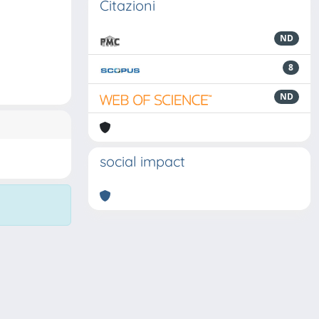
Citazioni
ND
8
ND
social impact