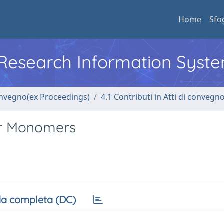
Home
Sfo
l Research Information Syst
convegno(ex Proceedings)
4.1 Contributi in Atti di convegn
lar Monomers
a completa (DC)