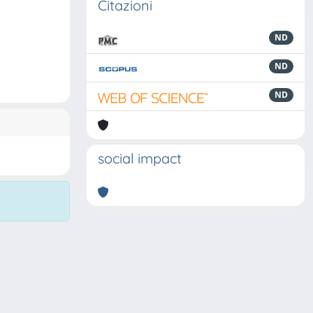
Citazioni
ND
ND
ND
social impact