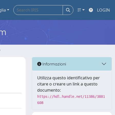
glia
IT
LOGIN
em
o
Informazioni
Utilizza questo identificativo per
citare o creare un link a questo
documento:
https://hdl.handle.net/11386/3881
608