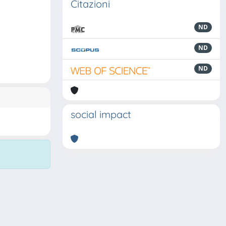
Citazioni
ND
ND
ND
social impact