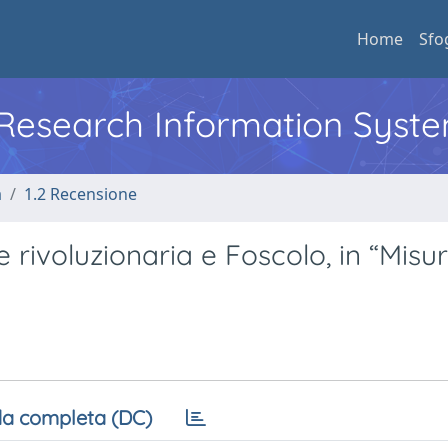
Home
Sfo
l Research Information Syst
a
1.2 Recensione
 rivoluzionaria e Foscolo, in “Misu
a completa (DC)