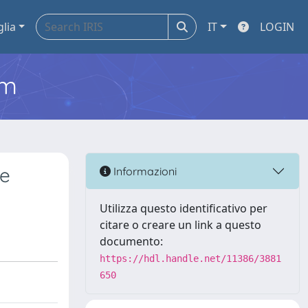
glia
IT
LOGIN
em
re
Informazioni
Utilizza questo identificativo per
citare o creare un link a questo
documento:
https://hdl.handle.net/11386/3881
650