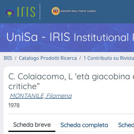
UniSa - IRIS
Institutiona
IRIS
Catalogo Prodotti Ricerca
1 Contributo su Rivist
C. Colaiacomo, L 'età giacobina e
critiche”
MONTANILE, Filomena
1978
Scheda breve
Scheda completa
Sched