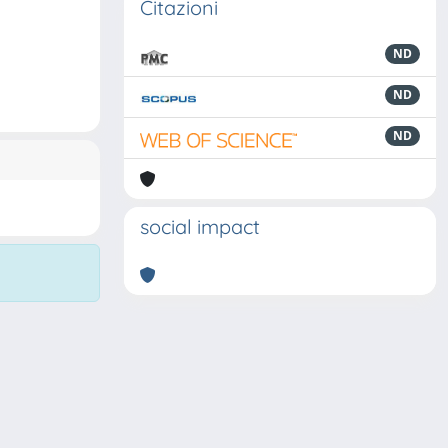
Citazioni
ND
ND
ND
social impact