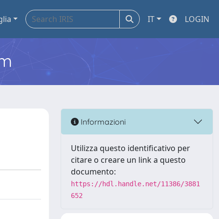
glia
IT
LOGIN
em
Informazioni
Utilizza questo identificativo per
citare o creare un link a questo
documento:
https://hdl.handle.net/11386/3881
652