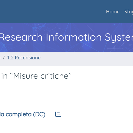
Home
Sfo
l Research Information Syst
a
1.2 Recensione
 in “Misure critiche”
a completa (DC)