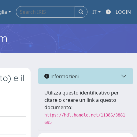
glia
IT
LOGIN
em
o) e il
Informazioni
Utilizza questo identificativo per
citare o creare un link a questo
documento:
https://hdl.handle.net/11386/3881
695