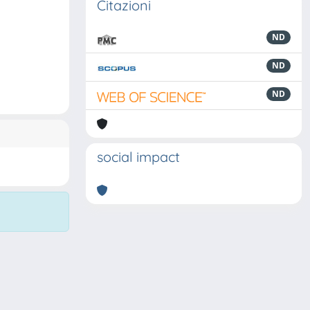
Citazioni
ND
ND
ND
social impact