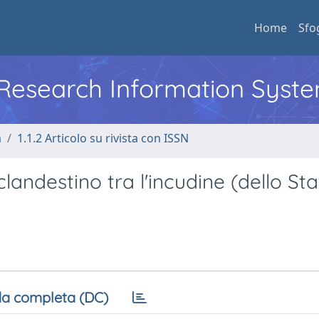
Home
Sfo
l Research Information Syst
a
1.1.2 Articolo su rivista con ISSN
andestino tra l'incudine (dello Stat
a completa (DC)