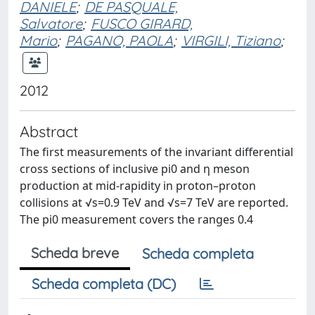
DANIELE
;
DE PASQUALE,
Salvatore
;
FUSCO GIRARD,
Mario
;
PAGANO, PAOLA
;
VIRGILI, Tiziano
;
2012
Abstract
The first measurements of the invariant differential
cross sections of inclusive pi0 and η meson
production at mid-rapidity in proton–proton
collisions at √s=0.9 TeV and √s=7 TeV are reported.
The pi0 measurement covers the ranges 0.4
Scheda breve
Scheda completa
Scheda completa (DC)