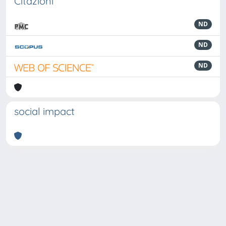
Citazioni
ND
ND
ND
social impact
Powered by
IRIS
-
about IRIS
-