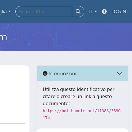
glia
IT
LOGIN
em
o
Informazioni
Utilizza questo identificativo per
citare o creare un link a questo
documento:
https://hdl.handle.net/11386/3890
174