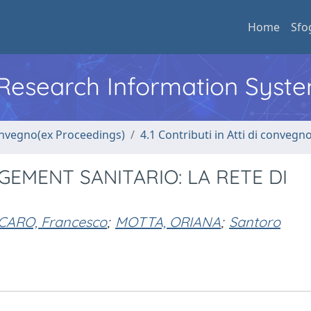
Home
Sfo
l Research Information Syst
convegno(ex Proceedings)
4.1 Contributi in Atti di convegn
GEMENT SANITARIO: LA RETE DI
CARO, Francesco
;
MOTTA, ORIANA
;
Santoro