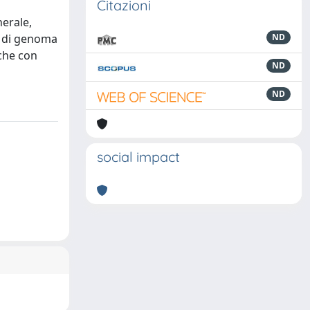
Citazioni
nerale,
lo di genoma
ND
che con
ND
ND
social impact