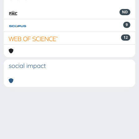
ND
9
12
social impact
Powered by
IRIS
-
about IRIS
-