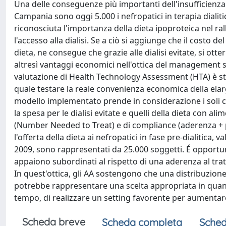
Una delle conseguenze più importanti dell'insufficienza re
Campania sono oggi 5.000 i nefropatici in terapia dialitic
riconosciuta l'importanza della dieta ipoproteica nel r
l'accesso alla dialisi. Se a ciò si aggiunge che il costo d
dieta, ne consegue che grazie alle dialisi evitate, si ot
altresì vantaggi economici nell'ottica del management sa
valutazione di Health Technology Assessment (HTA) è st
quale testare la reale convenienza economica della elarg
modello implementato prende in considerazione i soli co
la spesa per le dialisi evitate e quelli della dieta con al
(Number Needed to Treat) e di compliance (aderenza + pe
l'offerta della dieta ai nefropatici in fase pre-dialitica,
2009, sono rappresentati da 25.000 soggetti. É opportuno
appaiono subordinati al rispetto di una aderenza al tra
In quest'ottica, gli AA sostengono che una distribuzione 
potrebbe rappresentare una scelta appropriata in quant
tempo, di realizzare un setting favorente per aumentar
Scheda breve
Scheda completa
Sched