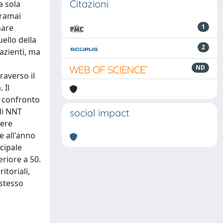
Citazioni
a sola
oramai
nare
1
uello della
2
pazienti, ma
ND
raverso il
 Il
a confronto
 di NNT
social impact
nere
te all'anno
cipale
riore a 50.
itoriali,
 stesso