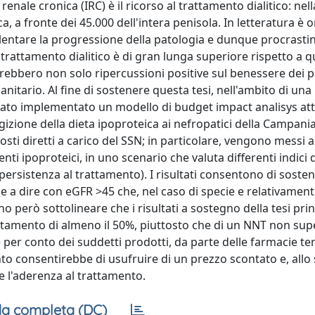
nale cronica (IRC) è il ricorso al trattamento dialitico: nell
a, a fronte dei 45.000 dell'intera penisola. In letteratura è 
allentare la progressione della patologia e dunque procrasti
el trattamento dialitico è di gran lunga superiore rispetto a q
terrebbero non solo ripercussioni positive sul benessere dei 
nitario. Al fine di sostenere questa tesi, nell'ambito di una
ato implementato un modello di budget impact analisys att
izione della dieta ipoproteica ai nefropatici della Campania.
sti diretti a carico del SSN; in particolare, vengono messi 
imenti ipoproteici, in uno scenario che valuta differenti indici
rsistenza al trattamento). I risultati consentono di soste
 vale a dire con eGFR >45 che, nel caso di specie e relativamen
 però sottolineare che i risultati a sostegno della tesi prin
ttamento di almeno il 50%, piuttosto che di un NNT non supe
per conto dei suddetti prodotti, da parte delle farmacie terr
o consentirebbe di usufruire di un prezzo scontato e, allo
e l'aderenza al trattamento.
a completa (DC)