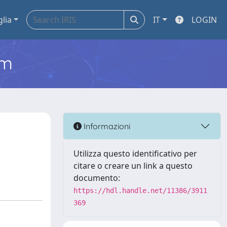
glia
IT
LOGIN
em
Informazioni
Utilizza questo identificativo per
citare o creare un link a questo
documento:
https://hdl.handle.net/11386/3911
369