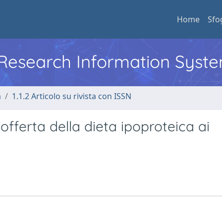
Home
Sfo
l Research Information Syst
a
1.1.2 Articolo su rivista con ISSN
fferta della dieta ipoproteica ai