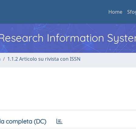
Home
Sfo
l Research Information Syst
a
1.1.2 Articolo su rivista con ISSN
a completa (DC)