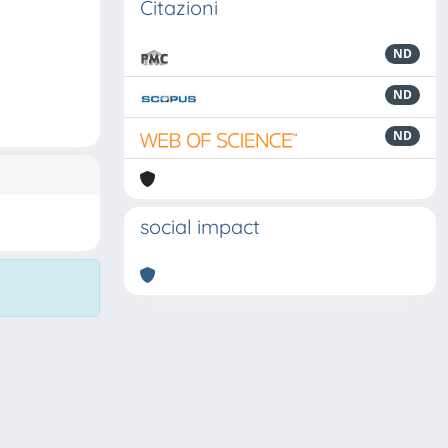
Citazioni
ND
ND
ND
social impact