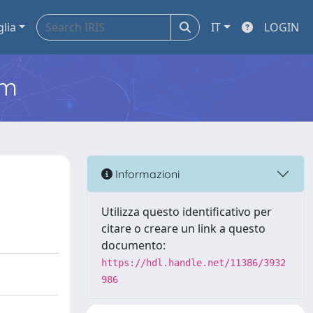
glia
IT
LOGIN
em
Informazioni
Utilizza questo identificativo per
citare o creare un link a questo
documento:
https://hdl.handle.net/11386/3932
986