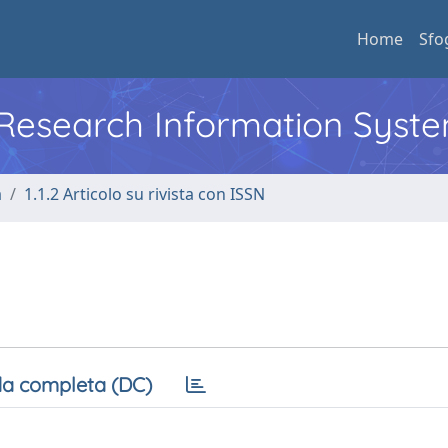
Home
Sfo
l Research Information Syst
a
1.1.2 Articolo su rivista con ISSN
a completa (DC)