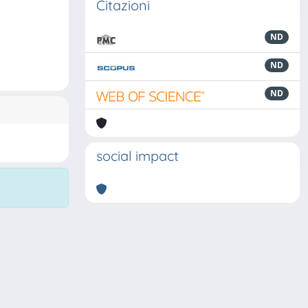
Citazioni
ND
ND
ND
social impact