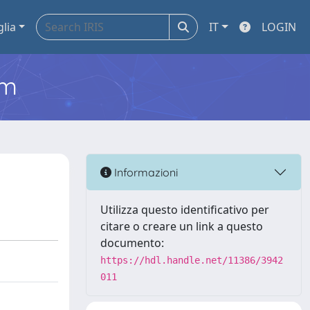
glia
IT
LOGIN
em
Informazioni
Utilizza questo identificativo per
citare o creare un link a questo
documento:
https://hdl.handle.net/11386/3942
011