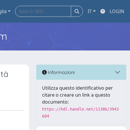
glia
IT
LOGIN
em
ità
Informazioni
Utilizza questo identificativo per
citare o creare un link a questo
documento:
https://hdl.handle.net/11386/3943
604