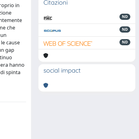
Citazioni
roprio in
azione
ND
lentemente
one che
ND
 un
 le cause
ND
 un gap
ntinuo
niera hanno
social impact
 di spinta