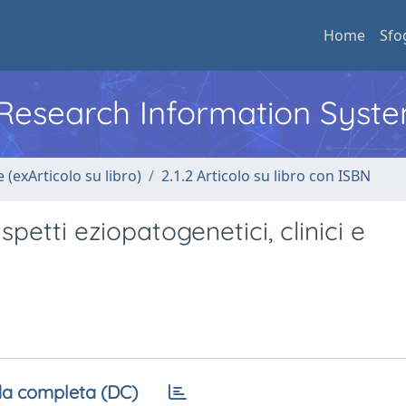
Home
Sfo
l Research Information Syst
 (exArticolo su libro)
2.1.2 Articolo su libro con ISBN
aspetti eziopatogenetici, clinici e
a completa (DC)