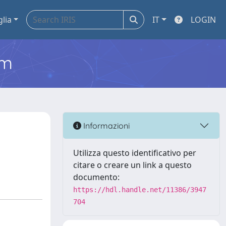
glia
IT
LOGIN
em
Informazioni
Utilizza questo identificativo per
citare o creare un link a questo
documento:
https://hdl.handle.net/11386/3947
704