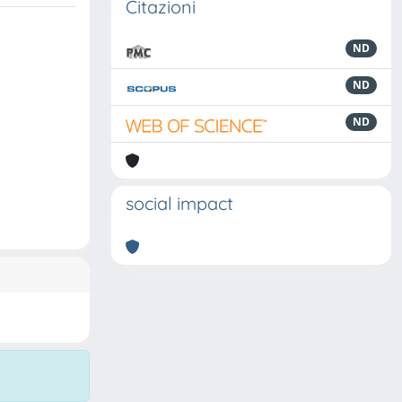
Citazioni
ND
ND
ND
social impact