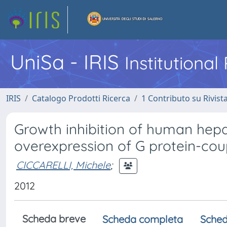
UniSa - IRIS
Institutiona
IRIS
Catalogo Prodotti Ricerca
1 Contributo su Rivist
Growth inhibition of human hepa
overexpression of G protein-cou
CICCARELLI, Michele
;
2012
Scheda breve
Scheda completa
Sched