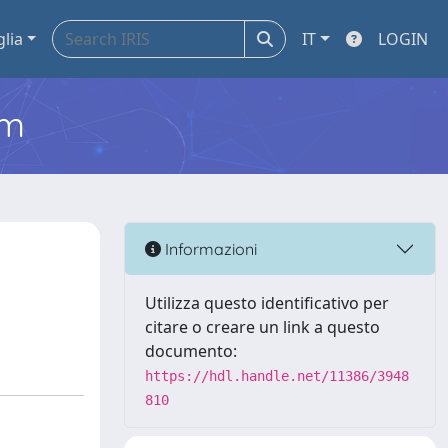
glia
IT
LOGIN
em
Informazioni
Utilizza questo identificativo per
citare o creare un link a questo
documento:
https://hdl.handle.net/11386/3948
810