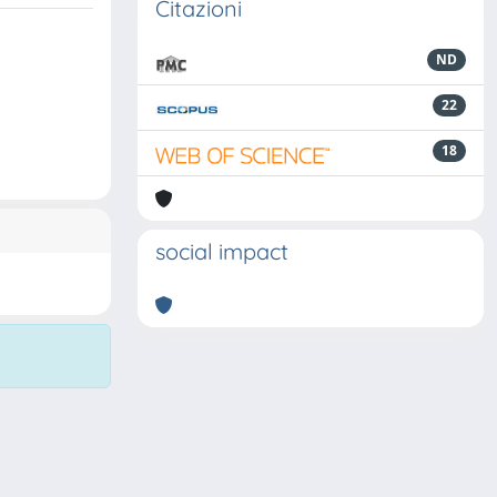
Citazioni
ND
22
18
social impact