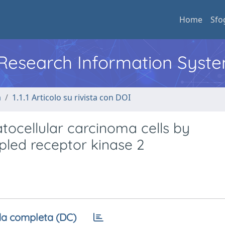
Home
Sfo
l Research Information Syst
a
1.1.1 Articolo su rivista con DOI
tocellular carcinoma cells by
pled receptor kinase 2
a completa (DC)