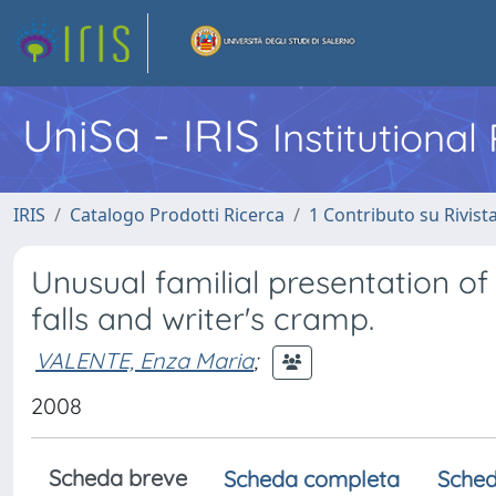
UniSa - IRIS
Institutiona
IRIS
Catalogo Prodotti Ricerca
1 Contributo su Rivist
Unusual familial presentation o
falls and writer's cramp.
VALENTE, Enza Maria
;
2008
Scheda breve
Scheda completa
Sched