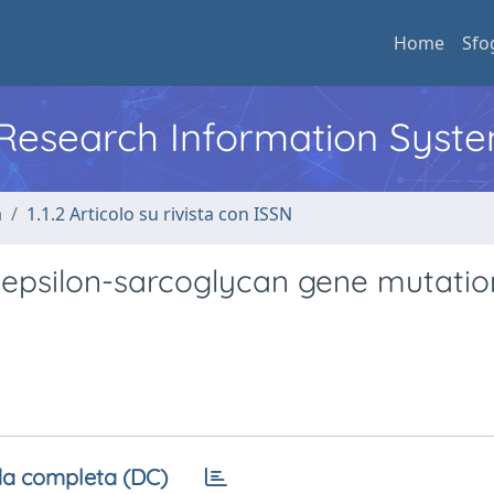
Home
Sfo
l Research Information Syst
a
1.1.2 Articolo su rivista con ISSN
f epsilon-sarcoglycan gene mutatio
a completa (DC)