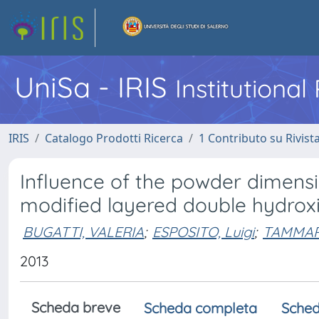
UniSa - IRIS
Institutiona
IRIS
Catalogo Prodotti Ricerca
1 Contributo su Rivist
Influence of the powder dimensi
modified layered double hydrox
BUGATTI, VALERIA
;
ESPOSITO, Luigi
;
TAMMAR
2013
Scheda breve
Scheda completa
Sched