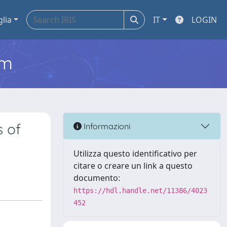
glia
IT
LOGIN
em
s of
Informazioni
Utilizza questo identificativo per
citare o creare un link a questo
documento:
https://hdl.handle.net/11386/4023
452