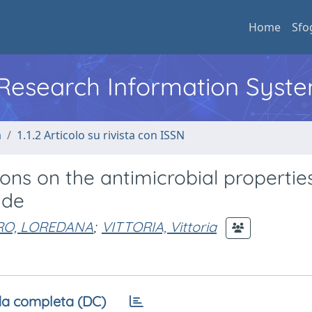
Home
Sfo
l Research Information Syst
a
1.1.2 Articolo su rivista con ISSN
ons on the antimicrobial propertie
ide
O, LOREDANA
;
VITTORIA, Vittoria
a completa (DC)