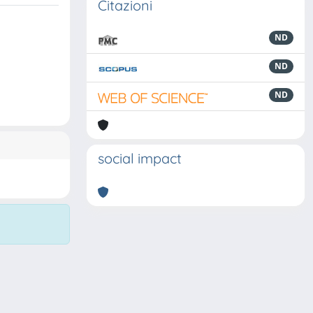
Citazioni
ND
ND
ND
social impact