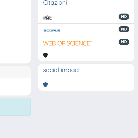
Citazioni
ND
ND
ND
social impact