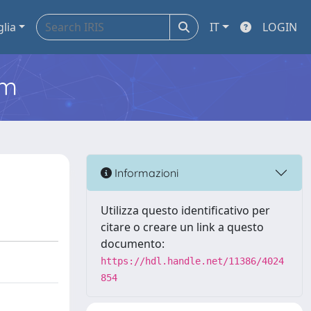
glia
IT
LOGIN
em
Informazioni
Utilizza questo identificativo per
citare o creare un link a questo
documento:
https://hdl.handle.net/11386/4024
854