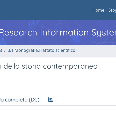
Home
Sfo
l Research Information Syst
a)
3.1 Monografia,Trattato scientifico
usi della storia contemporanea
a completa (DC)