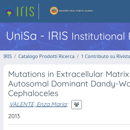
UniSa - IRIS
Institutiona
IRIS
Catalogo Prodotti Ricerca
1 Contributo su Rivist
Mutations in Extracellular Matr
Autosomal Dominant Dandy-Walk
Cephaloceles
VALENTE, Enza Maria
;
2013