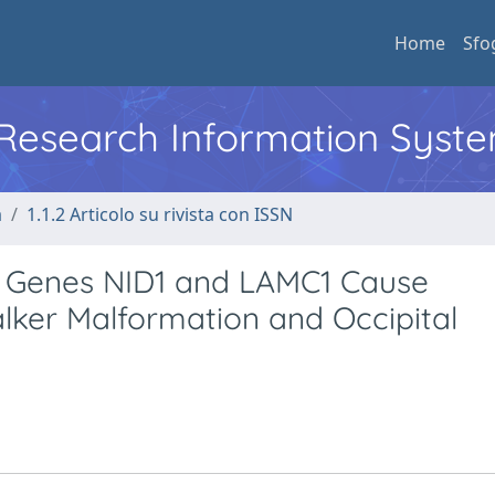
Home
Sfo
l Research Information Syst
a
1.1.2 Articolo su rivista con ISSN
ix Genes NID1 and LAMC1 Cause
er Malformation and Occipital