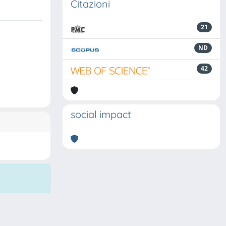
Citazioni
21
ND
42
social impact