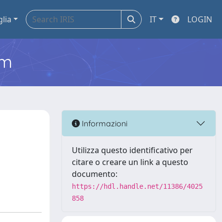
glia
IT
LOGIN
em
Informazioni
Utilizza questo identificativo per
citare o creare un link a questo
documento:
https://hdl.handle.net/11386/4025
858