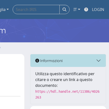
glia
IT
LOGIN
em
o
Informazioni
Utilizza questo identificativo per
citare o creare un link a questo
documento:
https://hdl.handle.net/11386/4026
263