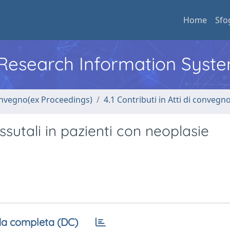
Home
Sfo
l Research Information Syst
convegno(ex Proceedings)
4.1 Contributi in Atti di convegn
issutali in pazienti con neoplasie
a completa (DC)