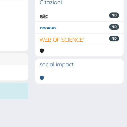
Citazioni
ND
ND
ND
social impact