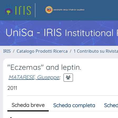
UniSa - IRIS
Institutiona
IRIS
Catalogo Prodotti Ricerca
1 Contributo su Rivist
"Eczemas" and leptin.
MATARESE, Giuseppe
;
2011
Scheda breve
Scheda completa
Sched