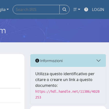
glia
IT
LOGIN
em
Informazioni
Utilizza questo identificativo per
citare o creare un link a questo
documento:
https://hdl.handle.net/11386/4028
253