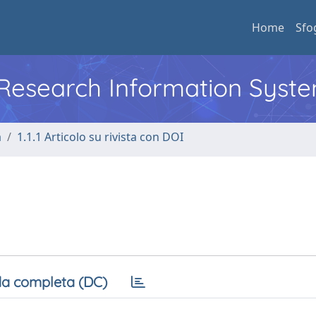
Home
Sfo
l Research Information Syst
a
1.1.1 Articolo su rivista con DOI
a completa (DC)