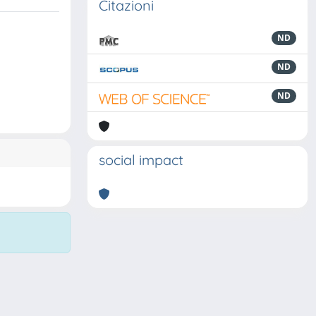
Citazioni
ND
ND
ND
social impact