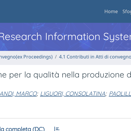
Home
Sfo
l Research Information Syst
convegno(ex Proceedings)
4.1 Contributi in Atti di convegn
ne per la qualità nella produzione d
ANDI, MARCO
;
LIGUORI, CONSOLATINA
;
PAOLILL
a completa (DC)