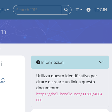
glia
IT
LOGIN
em
o
i
Informazioni
Utilizza questo identificativo per
O,
citare o creare un link a questo
documento:
https://hdl.handle.net/11386/4064
060