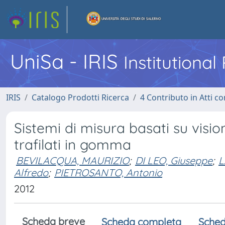
UniSa - IRIS
Institutiona
IRIS
Catalogo Prodotti Ricerca
4 Contributo in Atti 
Sistemi di misura basati su visio
trafilati in gomma
BEVILACQUA, MAURIZIO
;
DI LEO, Giuseppe
;
L
Alfredo
;
PIETROSANTO, Antonio
2012
Scheda breve
Scheda completa
Sched