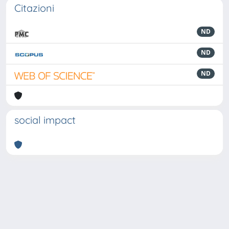
Citazioni
ND
ND
ND
social impact