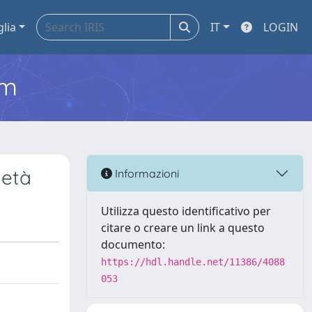
glia
IT
LOGIN
em
ietà
Informazioni
Utilizza questo identificativo per
citare o creare un link a questo
documento:
https://hdl.handle.net/11386/4088
053