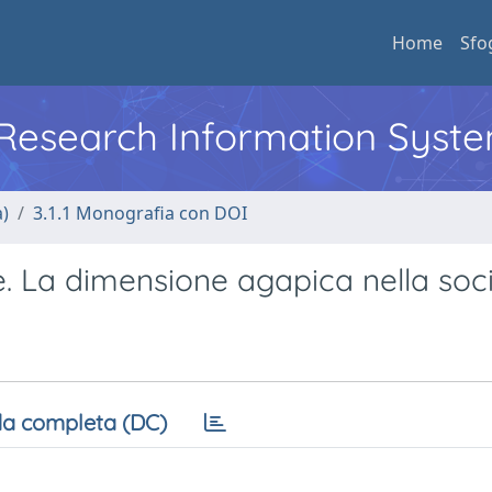
Home
Sfo
l Research Information Syst
a)
3.1.1 Monografia con DOI
e. La dimensione agapica nella soc
a completa (DC)