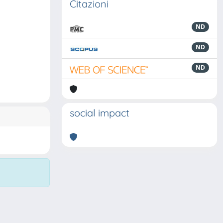
Citazioni
ND
ND
ND
social impact