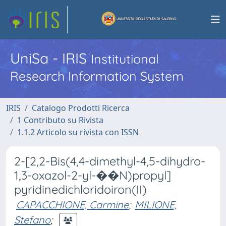
UniSa - IRIS
Institutional
Research Information System
IRIS
Catalogo Prodotti Ricerca
1 Contributo su Rivista
1.1.2 Articolo su rivista con ISSN
2-[2,2-Bis(4,4-dimethyl-4,5-dihydro-
1,3-oxazol-2-yl-��N)propyl]
pyridinedichloridoiron(II)
CAPACCHIONE, Carmine
;
MILIONE,
Stefano
;