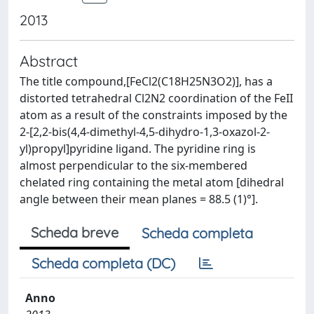
2013
Abstract
The title compound,[FeCl2(C18H25N3O2)], has a
distorted tetrahedral Cl2N2 coordination of the FeII
atom as a result of the constraints imposed by the
2-[2,2-bis(4,4-dimethyl-4,5-dihydro-1,3-oxazol-2-
yl)propyl]pyridine ligand. The pyridine ring is
almost perpendicular to the six-membered
chelated ring containing the metal atom [dihedral
angle between their mean planes = 88.5 (1)°].
Scheda breve
Scheda completa
Scheda completa (DC)
Anno