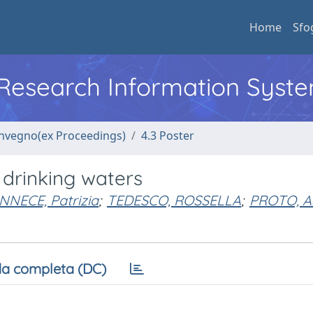
Home
Sfo
l Research Information Syst
convegno(ex Proceedings)
4.3 Poster
n drinking waters
NNECE, Patrizia
;
TEDESCO, ROSSELLA
;
PROTO, A
a completa (DC)