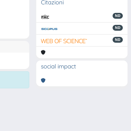
Citazioni
ND
ND
ND
social impact