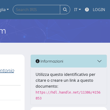
glia
IT
LOGIN
em
Informazioni
ntonio
Utilizza questo identificativo per
citare o creare un link a questo
documento:
https://hdl.handle.net/11386/4156
853