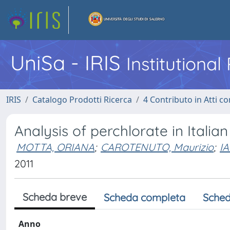
UniSa - IRIS
Institutiona
IRIS
Catalogo Prodotti Ricerca
4 Contributo in Atti 
Analysis of perchlorate in Italia
MOTTA, ORIANA
;
CAROTENUTO, Maurizio
;
IA
2011
Scheda breve
Scheda completa
Sched
Anno