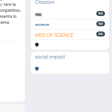
Citazioni
- tare la
competitivo,
ND
resenta lo
stema.
ND
ND
social impact