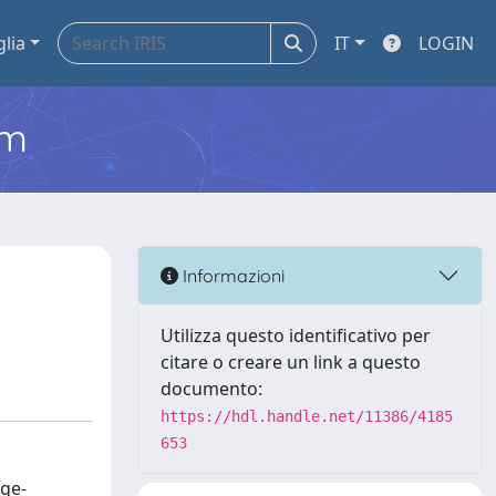
glia
IT
LOGIN
em
Informazioni
Utilizza questo identificativo per
citare o creare un link a questo
documento:
https://hdl.handle.net/11386/4185
653
 ge-