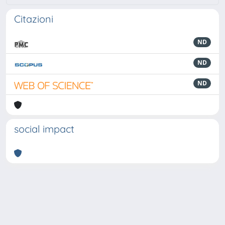
Citazioni
ND
ND
ND
social impact