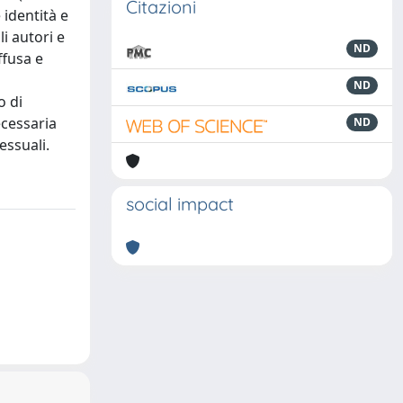
Citazioni
 identità e
li autori e
ND
ffusa e
ND
o di
ecessaria
ND
essuali.
social impact