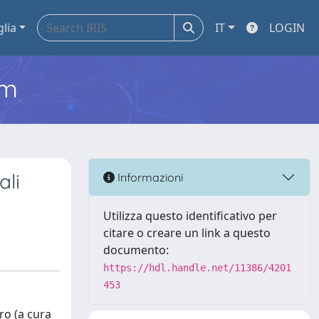
glia
IT
LOGIN
em
ali
Informazioni
Utilizza questo identificativo per
citare o creare un link a questo
documento:
https://hdl.handle.net/11386/4201
453
ro (a cura