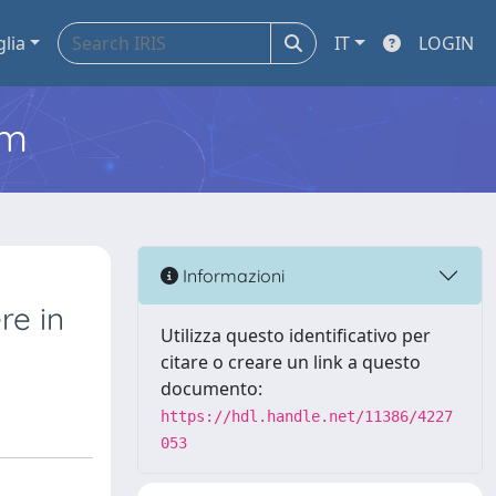
glia
IT
LOGIN
em
Informazioni
re in
Utilizza questo identificativo per
citare o creare un link a questo
documento:
https://hdl.handle.net/11386/4227
053