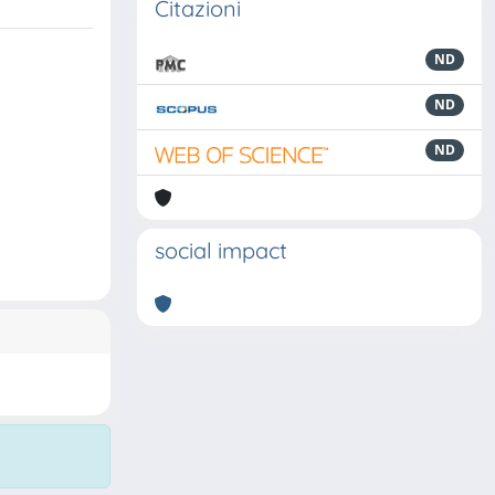
Citazioni
ND
ND
ND
social impact