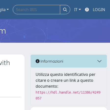
glia
IT
LOGIN
em
with
Informazioni
Utilizza questo identificativo per
citare o creare un link a questo
documento:
https://hdl.handle.net/11386/4249
057