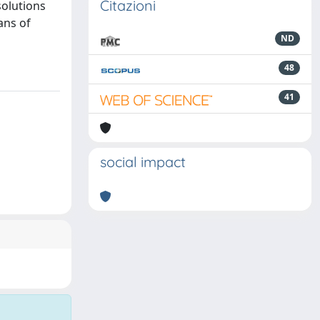
Citazioni
solutions
ans of
ND
48
41
social impact