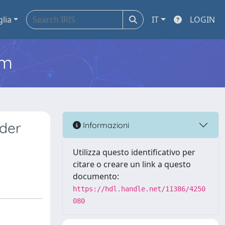
glia
IT
LOGIN
em
nder
Informazioni
Utilizza questo identificativo per
citare o creare un link a questo
documento:
https://hdl.handle.net/11386/4250
080