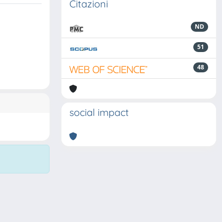
Citazioni
ND
51
48
social impact