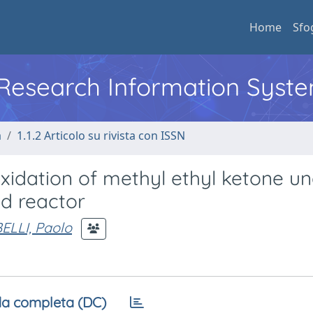
Home
Sfo
l Research Information Syst
a
1.1.2 Articolo su rivista con ISSN
xidation of methyl ethyl ketone u
ed reactor
ELLI, Paolo
a completa (DC)