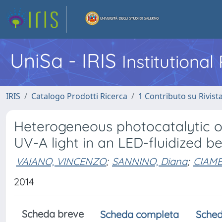
UniSa - IRIS
Institutiona
IRIS
Catalogo Prodotti Ricerca
1 Contributo su Rivist
Heterogeneous photocatalytic o
UV-A light in an LED-fluidized b
VAIANO, VINCENZO
;
SANNINO, Diana
;
CIAMB
2014
Scheda breve
Scheda completa
Sched