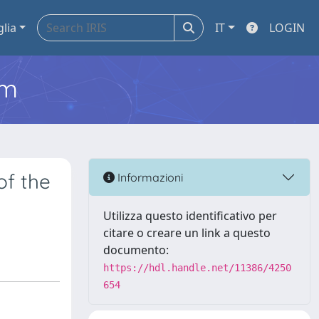
glia
IT
LOGIN
em
of the
Informazioni
Utilizza questo identificativo per
citare o creare un link a questo
documento:
https://hdl.handle.net/11386/4250
654