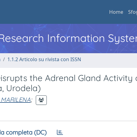
Home
Sfo
l Research Information Syst
a
1.1.2 Articolo su rivista con ISSN
rupts the Adrenal Gland Activity 
a, Urodela)
, MARILENA
;
a completa (DC)