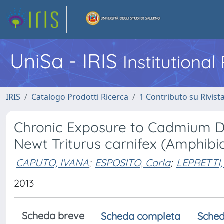
UniSa - IRIS
Institutiona
IRIS
Catalogo Prodotti Ricerca
1 Contributo su Rivist
Chronic Exposure to Cadmium Dis
Newt Triturus carnifex (Amphibi
CAPUTO, IVANA
;
ESPOSITO, Carla
;
LEPRETTI
2013
Scheda breve
Scheda completa
Sched