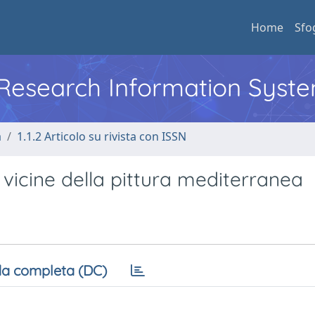
Home
Sfo
l Research Information Syst
a
1.1.2 Articolo su rivista con ISSN
icine della pittura mediterranea
a completa (DC)