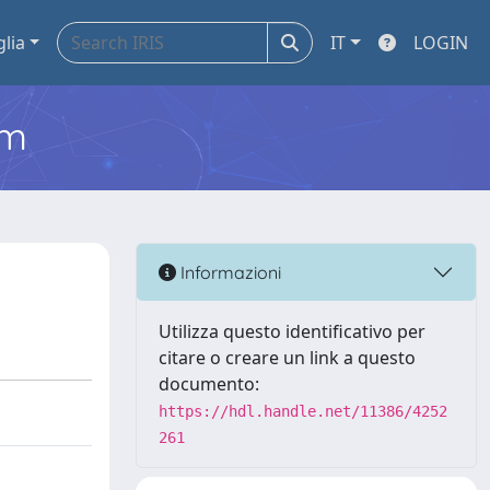
glia
IT
LOGIN
em
Informazioni
Utilizza questo identificativo per
citare o creare un link a questo
documento:
https://hdl.handle.net/11386/4252
261