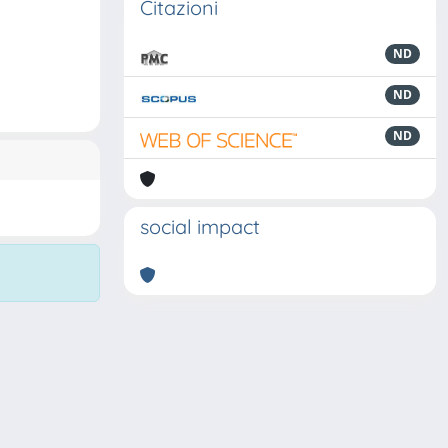
Citazioni
ND
ND
ND
social impact