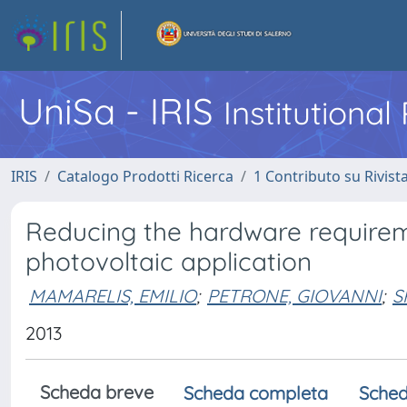
UniSa - IRIS
Institutiona
IRIS
Catalogo Prodotti Ricerca
1 Contributo su Rivist
Reducing the hardware requirem
photovoltaic application
MAMARELIS, EMILIO
;
PETRONE, GIOVANNI
;
S
2013
Scheda breve
Scheda completa
Sched