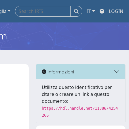
glia
IT
LOGIN
em
Informazioni
Utilizza questo identificativo per
citare o creare un link a questo
documento:
https://hdl.handle.net/11386/4254
266