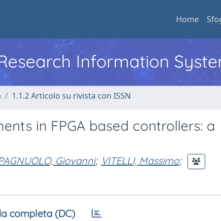
Home
Sfo
l Research Information Syst
a
1.1.2 Articolo su rivista con ISSN
ents in FPGA based controllers: a
PAGNUOLO, Giovanni
;
VITELLI, Massimo
;
a completa (DC)