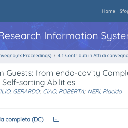
Home
Sfo
l Research Information Syst
convegno(ex Proceedings)
4.1 Contributi in Atti di convegn
 Guests: from endo-cavity Compl
elf-sorting Abilities
ILIO, GERARDO
;
CIAO, ROBERTA
;
NERI, Placido
a completa (DC)