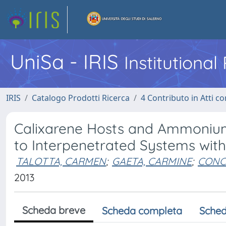
UniSa - IRIS
Institutiona
IRIS
Catalogo Prodotti Ricerca
4 Contributo in Atti 
Calixarene Hosts and Ammonium
to Interpenetrated Systems with S
TALOTTA, CARMEN
;
GAETA, CARMINE
;
CONC
2013
Scheda breve
Scheda completa
Sched