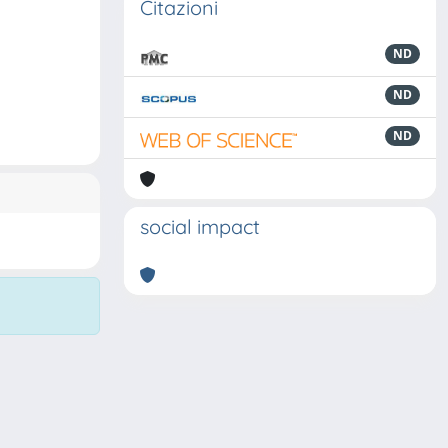
Citazioni
ND
ND
ND
social impact