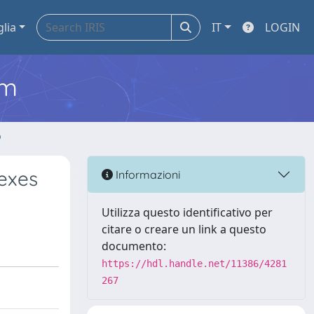
glia
IT
LOGIN
em
o
exes
Informazioni
Utilizza questo identificativo per
citare o creare un link a questo
documento:
https://hdl.handle.net/11386/4281
267