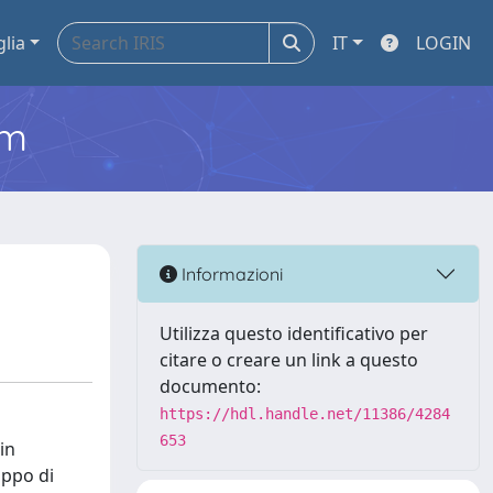
glia
IT
LOGIN
em
Informazioni
Utilizza questo identificativo per
citare o creare un link a questo
documento:
https://hdl.handle.net/11386/4284
653
in
uppo di