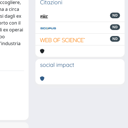
Citazioni
ccogliere,
na a circa
si dagli ex
ND
rto con il
ND
i ex operai
ppo
ND
'industria
social impact