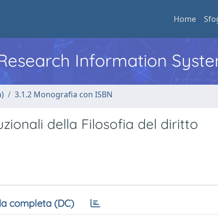
Home
Sfo
l Research Information Syst
a)
3.1.2 Monografia con ISBN
uzionali della Filosofia del diritto
a completa (DC)