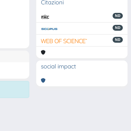
Citazioni
ND
ND
ND
social impact