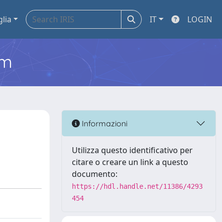
glia
IT
LOGIN
em
Informazioni
Utilizza questo identificativo per
citare o creare un link a questo
documento:
https://hdl.handle.net/11386/4293
454